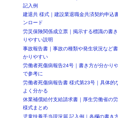
記入例
建退共 様式｜建設業退職金共済契約申込
ンロード
労災保険関係成立票｜掲示する標識の書
りやすい説明
事故報告書｜事故の種類や発生状況など
かりやすい
労働者死傷病報告24号｜書き方が分かり
で参考に
労働者死傷病報告書 様式第23号｜具体的
よく分かる
休業補償給付支給請求書｜厚生労働省の
様式まとめ
児童扶養手当現況届 記入例｜各欄の書き