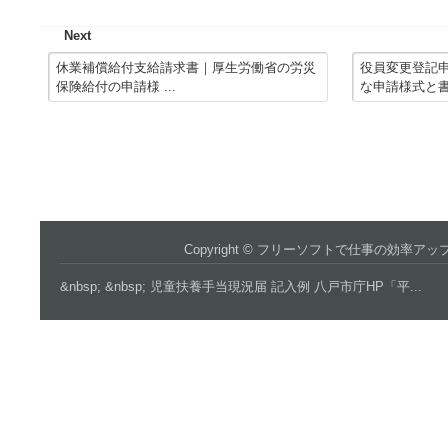
Next
休業補償給付支給請求書｜厚生労働省の労災
役員変更登記申
保険給付の申請様 ...
な申請様式と書き
Copyright ©
フリーソフトで仕事の効率アッ
&nbsp; &nbsp; 児童扶養手当現況届 記入例 八戸市庁HP「平...