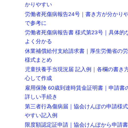
かりやすい
労働者死傷病報告24号｜書き方が分かり
で参考に
労働者死傷病報告書 様式第23号｜具体的
よく分かる
休業補償給付支給請求書｜厚生労働省の
様式まとめ
児童扶養手当現況届 記入例｜各欄の書き
心して作成
雇用保険 60歳到達時賃金証明書｜申請書
詳しい手続き
第三者行為傷病届｜協会けんぽの申請様
やすい記入例
限度額認定証申請｜協会けんぽから申請