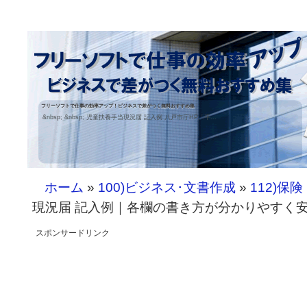
フリーソフトで仕事の効率アップ！ビジネスで差がつく無料おすすめ集
&nbsp; &nbsp; 児童扶養手当現況届 記入例 八戸市庁HP「平...
ホーム
»
100)ビジネス･文書作成
»
112)保
現況届 記入例｜各欄の書き方が分かりやすく
スポンサードリンク