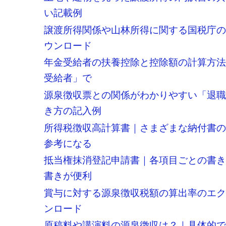
い記載例
譲渡所得関係や山林所得に関する国税庁
ウンロード
年金受給者の扶養控除と控除額の計算方
受給者」で
源泉徴収票との関係がわかりやすい「退
き方の記入例
所得税徴収高計算書｜さまざまな納付書
参考になる
抵当権抹消登記申請書｜各項目ごとの書
書きが便利
賞与に対する源泉徴収税額の算出率のエ
ンロード
原稿料や講演料の源泉徴収は？｜具体的